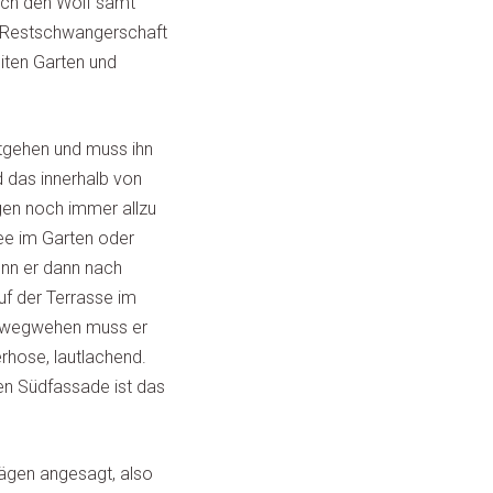
ich den Wolf samt
r Restschwangerschaft
iten Garten und
ntgehen und muss ihn
d das innerhalb von
gen noch immer allzu
ee im Garten oder
enn er dann nach
f der Terrasse im
s wegwehen muss er
erhose, lautlachend.
en Südfassade ist das
ägen angesagt, also