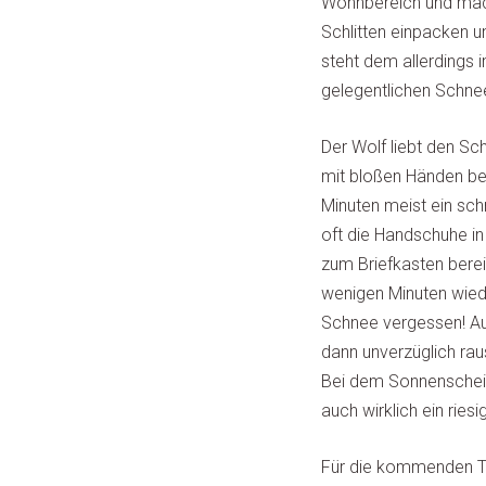
Wohnbereich und mach
Schlitten einpacken u
steht dem allerdings 
gelegentlichen Schne
Der Wolf liebt den Sc
mit bloßen Händen bes
Minuten meist ein sc
oft die Handschuhe in
zum Briefkasten berei
wenigen Minuten wied
Schnee vergessen! A
dann unverzüglich raus
Bei dem Sonnenschein
auch wirklich ein ries
Für die kommenden Ta