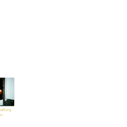
haffung
s!