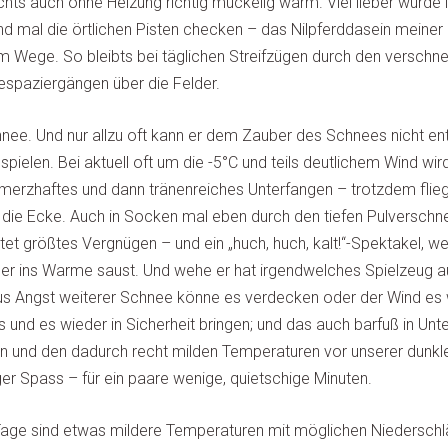
ts auch ohne Heizung richtig muckelig warm. Viel lieber würde 
nd mal die örtlichen Pisten checken – das Nilpferddasein meine
im Wege. So bleibts bei täglichen Streifzügen durch den verschne
espaziergängen über die Felder.
hnee. Und nur allzu oft kann er dem Zauber des Schnees nicht e
pielen. Bei aktuell oft um die -5°C und teils deutlichem Wind wir
hmerzhaftes und dann tränenreiches Unterfangen – trotzdem flie
 die Ecke. Auch in Socken mal eben durch den tiefen Pulverschn
tet größtes Vergnügen – und ein „huch, huch, kalt!“-Spektakel, w
er ins Warme saust. Und wehe er hat irgendwelches Spielzeug au
us Angst weiterer Schnee könne es verdecken oder der Wind e
 und es wieder in Sicherheit bringen; und das auch barfuß in Unt
 und den dadurch recht milden Temperaturen vor unserer dunkl
iger Spass – für ein paare wenige, quietschige Minuten.
ge sind etwas mildere Temperaturen mit möglichen Niederschl