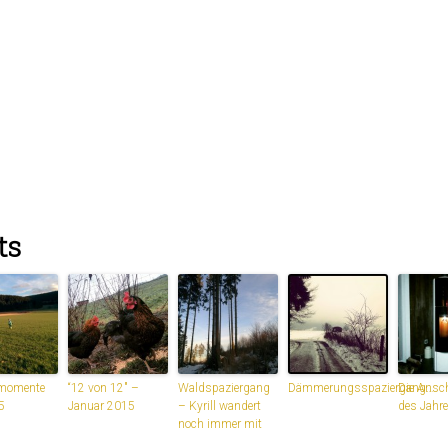
ts
momente
“12 von 12″ –
Waldspaziergang
Dämmerungsspaziergang…
Die Ansc
5
Januar 2015
– Kyrill wandert
des Jahre
noch immer mit