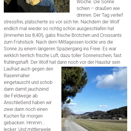
Woche. Die Sonne
schien – draußen wie
drinnen. Der Tag verlief
stressfrei, plätscherte so vor sich hin. Nachdem der Wolf
endlich mal wieder so richtig schön ausgeschlafen hat
(immerhin bis 8;40!), gabs frische Brötchen und Croissants
zum Frühstück. Nach dem Mittagessen lockte uns die
Sonne zu einem längeren Spaziergang ins Freie. Es war
wirklich herrlich frische Luft, dazu toller Sonnenschein; fast
frühlingshaft. Der Wolf hat dann noch vor der Haustür sein
Laufrad auch gege
n den
Rasenmäher
eingetauscht und schob
dann damit jauchzend
die Feldwege ab.
Anschließend haben wir
zwei dann noch einen
Kuchen für morgen
gebacken. Hmmm…
lecker. Und mittlerweile